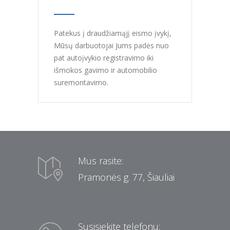
Patekus į draudžiamąjį eismo įvykį,
Mūsų darbuotojai Jums padės nuo
pat autoįvykio registravimo iki
išmokos gavimo ir automobilio
suremontavimo.
Mus rasite:
Pramonės g. 77, Šiauliai
Susisiekite telefonu: